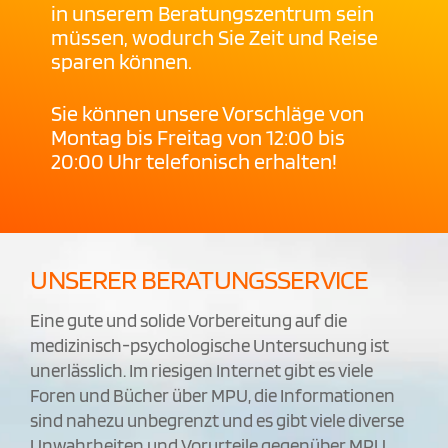
in unserem Beratungszentrum sein
müssen, wodurch Sie Zeit und Reise
sparen können.
Sie können unsere Vorschläge von
Montag bis Freitag von 12:00 bis
20:00 Uhr telefonisch erhalten!
UNSERER BERATUNGSSERVICE
Eine gute und solide Vorbereitung auf die
medizinisch-psychologische Untersuchung ist
unerlässlich. Im riesigen Internet gibt es viele
Foren und Bücher über MPU, die Informationen
sind nahezu unbegrenzt und es gibt viele diverse
Unwahrheiten und Vorurteile gegenüber MPU.