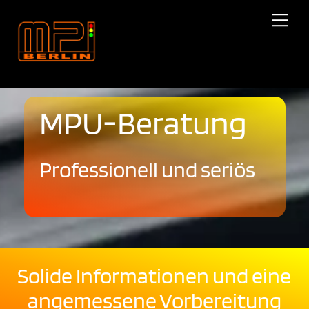
Skip
Me
to
content
MPU-Beratung
Professionell und seriös
Solide Informationen und eine
angemessene Vorbereitung