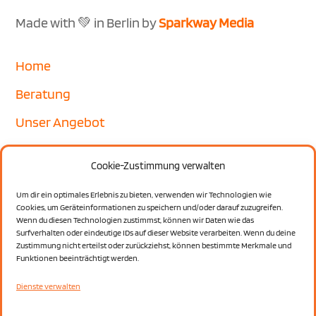
Made with 💚 in Berlin by
Sparkway Media
Home
Beratung
Unser Angebot
Vorbereitung
Cookie-Zustimmung verwalten
Kontakt
Um dir ein optimales Erlebnis zu bieten, verwenden wir Technologien wie
Impressum
Cookies, um Geräteinformationen zu speichern und/oder darauf zuzugreifen.
Wenn du diesen Technologien zustimmst, können wir Daten wie das
Datenschutz
Surfverhalten oder eindeutige IDs auf dieser Website verarbeiten. Wenn du deine
Zustimmung nicht erteilst oder zurückziehst, können bestimmte Merkmale und
Funktionen beeinträchtigt werden.
Dienste verwalten